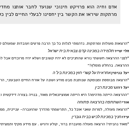
אדם וחיה הוא פרויקט חינוכי שנועד לחבר אותנו מחד
מרתקות שיראו את הקשר בין יחסינו לבעלי החיים לבין כל 
"הרצאות מעולות ומרתקות. נדהמתי לגלות כל כך הרבה פרטים ועובדות שמעולם ל
תלמידה במכינה קדם צבאית בית ישראל
חלי שייר
ההרצאה. בהחלט מומלץ!״
אחראית על קשרי חוץ במכינת בינ"ה
יעל בנימין
"הרצאה מבוססת ומנומקת שנותנת מבט מודע ושונה על אורח החיים הטבעוני, ה
מכינת רבין
יעל רוזנר
״ההרצאה הייתה מדהימה! היא הייתה אמוציונאלית מאוד, בנויה בצורה דידקטית ובע
השתתפה בהרצאה פתוחה
אורי
"הרצאה מעולה, למרות שאני אוכל כל, התרשמתי מהדרך שהועברה- עניינית, ממוק
חניך במכינת לכיש בבית גוברין
עידו
"מאוד נהניתי! הרצאה מעולה מועברת ברור, קולע ורגיש . עם מידע מקיף ותמציתי