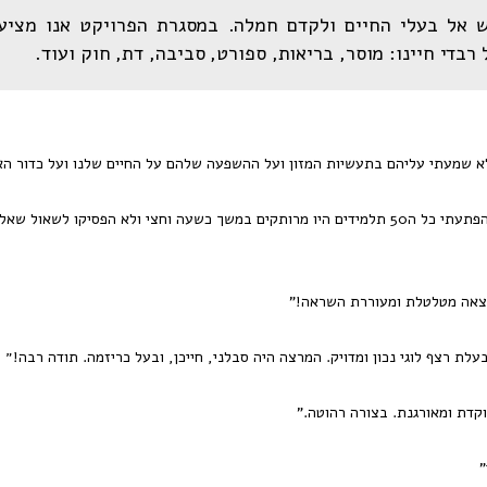
ש אל בעלי החיים ולקדם חמלה. במסגרת הפרויקט אנו מציע
רבדי חיינו: מוסר, בריאות, ספורט, סביבה, דת, חוק ועוד.
א שמעתי עליהם בתעשיות המזון ועל ההשפעה שלהם על החיים שלנו ועל כדור הא
"לפני ההרצאה חששתי נורא שהחניכים לא יהיו קשובים ושלא יהיו מרוכזים אבל להפתעתי כל ה50 תלמידים היו מרותקים במשך כשעה וחצי ולא הפסי
רצאה מטלטלת ומעוררת השראה!"
לת רצף לוגי נכון ומדויק. המרצה היה סבלני, חייכן, ובעל כריזמה. תודה רבה!״
דת ומאורגנת. בצורה רהוטה."
"